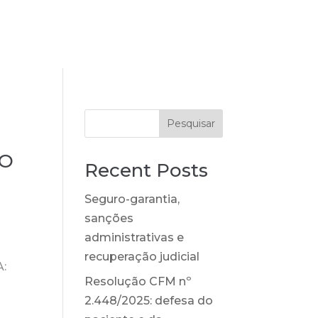
scritório
Equipe
Artigos
Contato
Pesquisar
DO
Recent Posts
Seguro-garantia,
sanções
administrativas e
a
recuperação judicial
A:
Resolução CFM nº
2.448/2025: defesa do