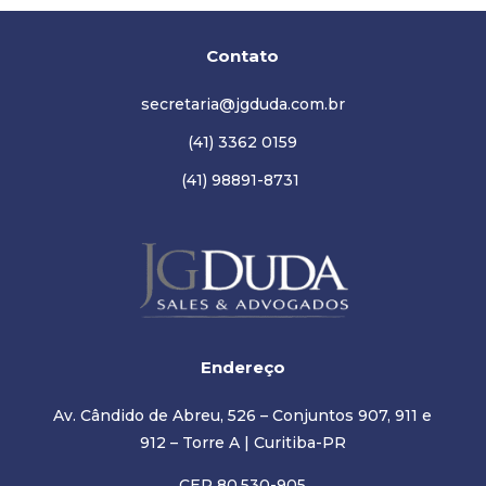
Contato
secretaria@jgduda.com.br
(41) 3362 0159
(41) 98891-8731
Endereço
Av. Cândido de Abreu, 526 – Conjuntos 907, 911 e
912 – Torre A | Curitiba-PR
CEP 80.530-905