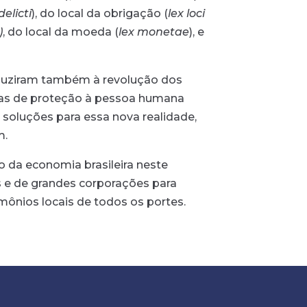
delicti
), do local da obrigação (
lex loci
)
, do local da moeda (
lex monetae
), e
duziram também à revolução dos
ormas de proteção à pessoa humana
r soluções para essa nova realidade,
m.
ão da economia brasileira neste
os e de grandes corporações para
mônios locais de todos os portes.