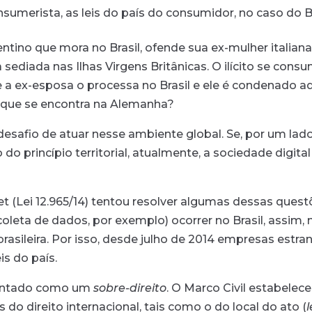
umerista, as leis do país do consumidor, no caso do Br
tino que mora no Brasil, ofende sua ex-mulher italiana
diada nas Ilhas Virgens Britânicas. O ilícito se cons
se a ex-esposa o processa no Brasil e ele é condenado aq
 que se encontra na Alemanha?
desafio de atuar nesse ambiente global. Se, por um lado,
 do princípio territorial, atualmente, a sociedade digi
t (Lei 12.965/14) tentou resolver algumas dessas questõe
 (coleta de dados, por exemplo) ocorrer no Brasil, assim,
 brasileira. Por isso, desde julho de 2014 empresas estr
s do país.
esentado como um
sobre-direito
. O Marco Civil estabelec
do direito internacional, tais como o do local do ato (
l