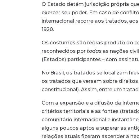
O Estado detém jurisdição própria que 
exercer seu poder. Em caso de conflit
internacional recorre aos tratados, ao
1920.
Os costumes são regras produto do con
reconhecidos por
todas
as nações civi
(Estados) participantes – com assinatur
No Brasil, os tratados se localizam hi
os tratados que versam sobre direit
constitucional). Assim, entre um trata
Com a expansão e a difusão da Interne
critérios territoriais e as fontes (tra
comunitário internacional e instantân
alguns poucos aptos a superar as antig
relações atuais fizeram ascender a n