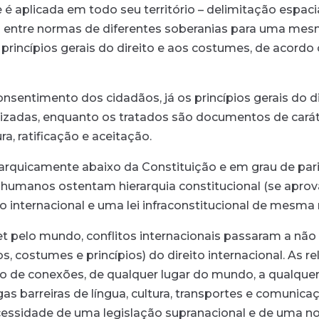
é aplicada em todo seu território – delimitação espacia
o entre normas de diferentes soberanias para uma mesm
s princípios gerais do direito e aos costumes, de acord
sentimento dos cidadãos, já os princípios gerais do di
lizadas, enquanto os tratados são documentos de caráte
a, ratificação e aceitação.
erarquicamente abaixo da Constituição e em grau de par
os humanos ostentam hierarquia constitucional (se a
do internacional e uma lei infraconstitucional de mesma
t pelo mundo, conflitos internacionais passaram a não
tados, costumes e princípios) do direito internacional. A
eo de conexões, de qualquer lugar do mundo, a qualque
as barreiras de língua, cultura, transportes e comunic
ecessidade de uma legislação supranacional e de uma 