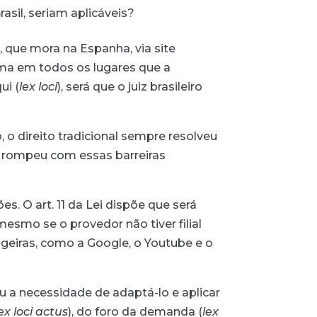
asil, seriam aplicáveis?
, que mora na Espanha, via site
uma em todos os lugares que a
ui (
lex loci
), será que o juiz brasileiro
 o direito tradicional sempre resolveu
tal rompeu com essas barreiras
s. O art. 11 da Lei dispõe que será
 mesmo se o provedor não tiver filial
angeiras, como a Google, o Youtube e o
eu a necessidade de adaptá-lo e aplicar
ex loci actus
), do foro da demanda (
lex