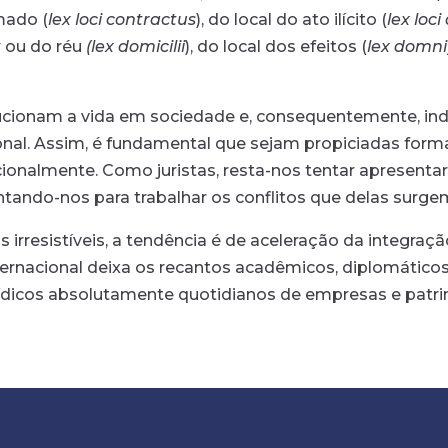
rmado (
lex loci contractus
), do local do ato ilícito (
lex loci 
 ou do réu
(lex domicilii
), do local dos efeitos (
lex domni
cionam a vida em sociedade e, consequentemente, in
acional. Assim, é fundamental que sejam propiciadas f
cionalmente. Como juristas, resta-nos tentar apresenta
tando-nos para trabalhar os conflitos que delas surge
as irresistíveis, a tendência é de aceleração da integraç
internacional deixa os recantos acadêmicos, diplomátic
ídicos absolutamente quotidianos de empresas e patri